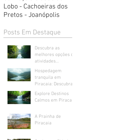
Lobo - Cachoeiras dos
e
Pretos - Joanópolis
Posts Em Destaque
Descubra as
melhores opções de
atividades
relaxantes em
Hospedagem
Piracaia
tranquila em
Piracaia: Descubra
a Tranquilidade em
Explore Destinos
Piracaia
Calmos em Piracaia
A Prainha de
Piracaia