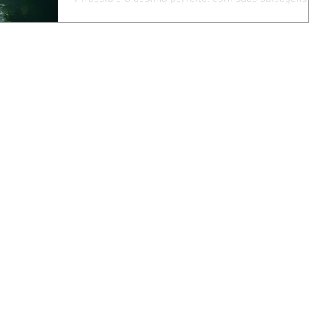
encantadoras e clima acolhedor, essa cidade oferec
diversas opções para quem deseja relaxar e
aproveitar momentos de paz. Eu mesmo já me
surpreendi com a variedade de atividades que
proporcionam descanso e bem-estar, seja sozinho,
em casal ou com a família. Neste post, vou
compartilhar com você as melhores opções de
atividades