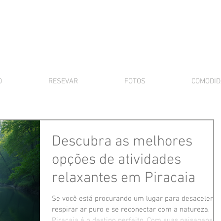
O
RESEVAR
FOTOS
COMODID
Descubra as melhores
opções de atividades
relaxantes em Piracaia
Se você está procurando um lugar para desacelerar
respirar ar puro e se reconectar com a natureza,
Piracaia é o destino perfeito. Com suas paisagens